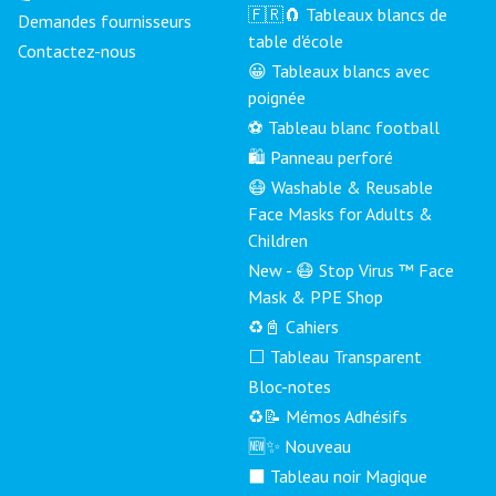
🇫🇷🧲 Tableaux blancs de
Demandes fournisseurs
table d'école
Contactez-nous
😀 Tableaux blancs avec
poignée
⚽ Tableau blanc football
🛍️ Panneau perforé
😷 Washable & Reusable
Face Masks for Adults &
Children
New - 😷 Stop Virus ™ Face
Mask & PPE Shop
♻️📓 Cahiers
⬜ Tableau Transparent
Bloc-notes
♻️📝 Mémos Adhésifs
🆕✨ Nouveau
⬛ Tableau noir Magique