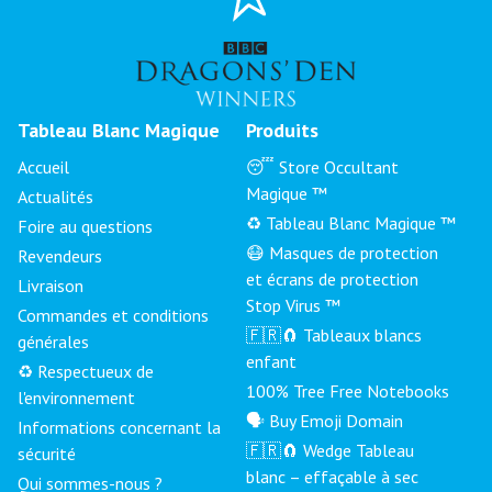
Tableau Blanc Magique
Produits
Accueil
😴 Store Occultant
Magique ™
Actualités
♻️ Tableau Blanc Magique ™
Foire au questions
😷 Masques de protection
Revendeurs
et écrans de protection
Livraison
Stop Virus ™
Commandes et conditions
🇫🇷🧲 Tableaux blancs
générales
enfant
♻️ Respectueux de
100% Tree Free Notebooks
l'environnement
🗣 Buy Emoji Domain
Informations concernant la
🇫🇷🧲 Wedge Tableau
sécurité
blanc – effaçable à sec
Qui sommes-nous ?