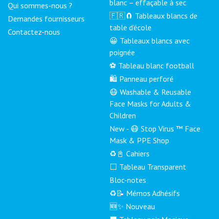
blanc – effaçable à sec
Qui sommes-nous ?
🇫🇷🧲 Tableaux blancs de
Demandes fournisseurs
table d'école
Contactez-nous
😀 Tableaux blancs avec
poignée
⚽ Tableau blanc football
🛍️ Panneau perforé
😷 Washable & Reusable
Face Masks for Adults &
Children
New - 😷 Stop Virus ™ Face
Mask & PPE Shop
♻️📓 Cahiers
⬜ Tableau Transparent
Bloc-notes
♻️📝 Mémos Adhésifs
🆕✨ Nouveau