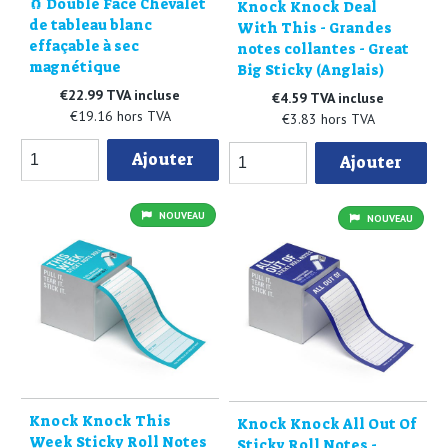
🧲 Double Face Chevalet
Knock Knock Deal
de tableau blanc
With This - Grandes
effaçable à sec
notes collantes - Great
magnétique
Big Sticky (Anglais)
€22.99 TVA incluse
€4.59 TVA incluse
€19.16 hors TVA
€3.83 hors TVA
Ajouter
Ajouter
NOUVEAU
NOUVEAU
Knock Knock This
Knock Knock All Out Of
Week Sticky Roll Notes
Sticky Roll Notes -