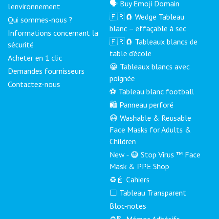
🗣 Buy Emoji Domain
l'environnement
🇫🇷🧲 Wedge Tableau
Qui sommes-nous ?
blanc – effaçable à sec
Informations concernant la
🇫🇷🧲 Tableaux blancs de
sécurité
table d'école
Acheter en 1 clic
😀 Tableaux blancs avec
Demandes fournisseurs
poignée
Contactez-nous
⚽ Tableau blanc football
🛍️ Panneau perforé
😷 Washable & Reusable
Face Masks for Adults &
Children
New - 😷 Stop Virus ™ Face
Mask & PPE Shop
♻️📓 Cahiers
⬜ Tableau Transparent
Bloc-notes
♻️📝 Mémos Adhésifs