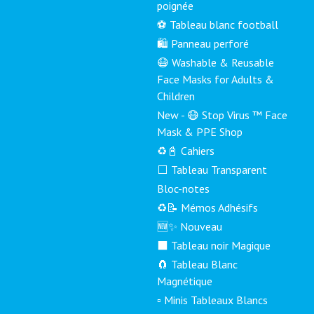
poignée
⚽ Tableau blanc football
🛍️ Panneau perforé
😷 Washable & Reusable
Face Masks for Adults &
Children
New - 😷 Stop Virus ™ Face
Mask & PPE Shop
♻️📓 Cahiers
⬜ Tableau Transparent
Bloc-notes
♻️📝 Mémos Adhésifs
🆕✨ Nouveau
⬛ Tableau noir Magique
🧲 Tableau Blanc
Magnétique
▫️ Minis Tableaux Blancs