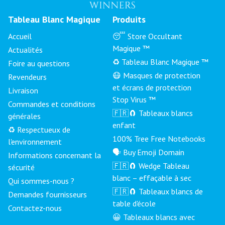
Tableau Blanc Magique
Produits
Accueil
😴 Store Occultant
Magique ™
Actualités
♻️ Tableau Blanc Magique ™
Foire au questions
😷 Masques de protection
Revendeurs
et écrans de protection
Livraison
Stop Virus ™
Commandes et conditions
🇫🇷🧲 Tableaux blancs
générales
enfant
♻️ Respectueux de
100% Tree Free Notebooks
l'environnement
🗣 Buy Emoji Domain
Informations concernant la
🇫🇷🧲 Wedge Tableau
sécurité
blanc – effaçable à sec
Qui sommes-nous ?
🇫🇷🧲 Tableaux blancs de
Demandes fournisseurs
table d'école
Contactez-nous
😀 Tableaux blancs avec