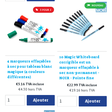
NOUVEAU
3 POUR 2
10 Magic Whiteboard
4 marqueurs effaçables
corrigible est un
à sec pour tableau blanc
marqueur effaçable à
magique (4 couleurs
sec non-permanent -
différentes)
NOIR - Pointe fine
€5.16 TVA incluse
€22.99 TVA incluse
€4.30 hors TVA
€19.16 hors TVA
Ajouter
Ajouter