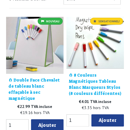
NOUVEAU
SENSATIONNEL!
🧲 8 Couleurs
🧲 Double Face Chevalet
Magnétiques Tableau
de tableau blanc
Blanc Marqueurs Stylos
effaçable à sec
(8 couleurs différentes)
magnétique
€4.01 TVA incluse
€22.99 TVA incluse
€3.35 hors TVA
€19.16 hors TVA
Ajouter
Ajouter