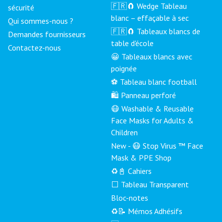
🇫🇷🧲 Wedge Tableau
sécurité
blanc – effaçable à sec
Qui sommes-nous ?
🇫🇷🧲 Tableaux blancs de
Demandes fournisseurs
table d'école
Contactez-nous
😀 Tableaux blancs avec
poignée
⚽ Tableau blanc football
🛍️ Panneau perforé
😷 Washable & Reusable
Face Masks for Adults &
Children
New - 😷 Stop Virus ™ Face
Mask & PPE Shop
♻️📓 Cahiers
⬜ Tableau Transparent
Bloc-notes
♻️📝 Mémos Adhésifs