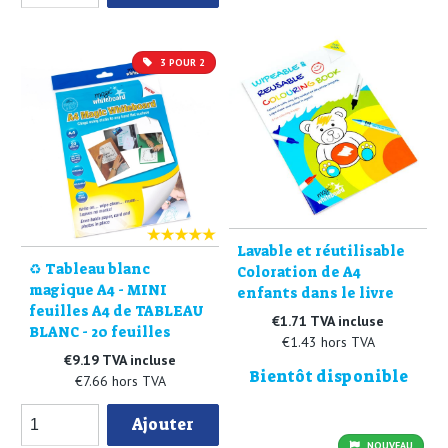
3 POUR 2
Lavable et réutilisable
♻️ Tableau blanc
Coloration de A4
magique A4 - MINI
enfants dans le livre
feuilles A4 de TABLEAU
€1.71 TVA incluse
BLANC - 20 feuilles
€1.43 hors TVA
€9.19 TVA incluse
Bientôt disponible
€7.66 hors TVA
Ajouter
NOUVEAU