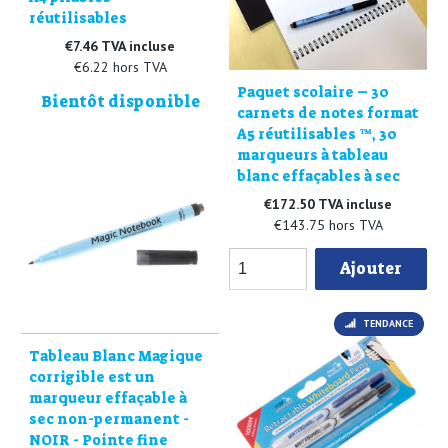
réutilisables
€7.46 TVA incluse
€6.22 hors TVA
Paquet scolaire – 30
Bientôt disponible
carnets de notes format
A5 réutilisables ™, 30
marqueurs à tableau
blanc effaçables à sec
€172.50 TVA incluse
€143.75 hors TVA
Ajouter
TENDANCE
Tableau Blanc Magique
corrigible est un
marqueur effaçable à
sec non-permanent -
NOIR - Pointe fine