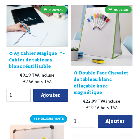
NOUVEAU
NOUVEAU
♻️ A5 Cahier Magique ™ -
Cahier de tableaux
blanc réutilisable
🧲 Double Face Chevalet
€9.19 TVA incluse
de tableau blanc
€7.66 hors TVA
effaçable à sec
magnétique
Ajouter
€22.99 TVA incluse
€19.16 hors TVA
#1 MEILLEURE VENTE
Ajouter