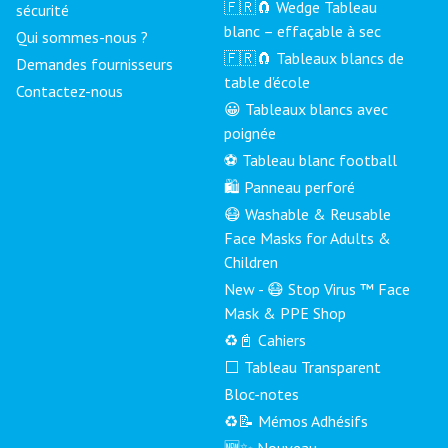
🇫🇷🧲 Wedge Tableau
sécurité
blanc – effaçable à sec
Qui sommes-nous ?
🇫🇷🧲 Tableaux blancs de
Demandes fournisseurs
table d'école
Contactez-nous
😀 Tableaux blancs avec
poignée
⚽ Tableau blanc football
🛍️ Panneau perforé
😷 Washable & Reusable
Face Masks for Adults &
Children
New - 😷 Stop Virus ™ Face
Mask & PPE Shop
♻️📓 Cahiers
⬜ Tableau Transparent
Bloc-notes
♻️📝 Mémos Adhésifs
🆕✨ Nouveau