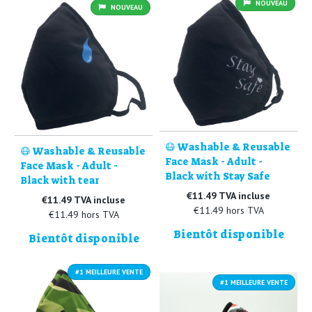
NOUVEAU
NOUVEAU
😷 Washable & Reusable
😷 Washable & Reusable
Face Mask - Adult -
Face Mask - Adult -
Black with Stay Safe
Black with tear
€11.49 TVA incluse
€11.49 TVA incluse
€11.49 hors TVA
€11.49 hors TVA
Bientôt disponible
Bientôt disponible
#1 MEILLEURE VENTE
#1 MEILLEURE VENTE