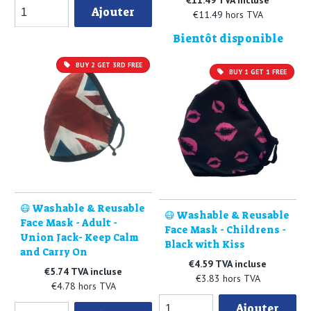
Ajouter
€11.49 hors TVA
Bientôt disponible
BUY 2 GET 3RD FREE
BUY 1 GET 1 FREE
😷 Washable & Reusable
😷 Washable & Reusable
Face Mask - Adult -
Face Mask - Childrens -
Union Jack- Keep Calm
Black with Kiss
and Carry On
€4.59 TVA incluse
€5.74 TVA incluse
€3.83 hors TVA
€4.78 hors TVA
Ajouter