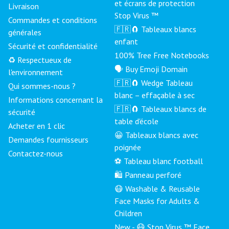
et écrans de protection
Livraison
Stop Virus ™
Commandes et conditions
🇫🇷🧲 Tableaux blancs
générales
enfant
Sécurité et confidentialité
100% Tree Free Notebooks
♻️ Respectueux de
🗣 Buy Emoji Domain
l'environnement
🇫🇷🧲 Wedge Tableau
Qui sommes-nous ?
blanc – effaçable à sec
Informations concernant la
🇫🇷🧲 Tableaux blancs de
sécurité
table d'école
Acheter en 1 clic
😀 Tableaux blancs avec
Demandes fournisseurs
poignée
Contactez-nous
⚽ Tableau blanc football
🛍️ Panneau perforé
😷 Washable & Reusable
Face Masks for Adults &
Children
New - 😷 Stop Virus ™ Face