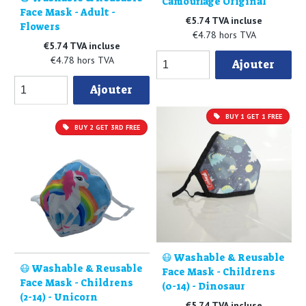
Camouflage Original
Face Mask - Adult -
€5.74 TVA incluse
Flowers
€4.78 hors TVA
€5.74 TVA incluse
€4.78 hors TVA
Ajouter
Ajouter
BUY 1 GET 1 FREE
BUY 2 GET 3RD FREE
😷 Washable & Reusable
😷 Washable & Reusable
Face Mask - Childrens
Face Mask - Childrens
(0-14) - Dinosaur
(2-14) - Unicorn
€5.74 TVA incluse