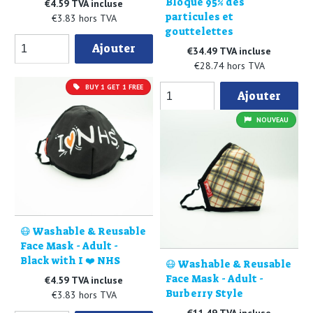
Bloque 95% des
€4.59 TVA incluse
particules et
€3.83 hors TVA
gouttelettes
Ajouter
€34.49 TVA incluse
€28.74 hors TVA
BUY 1 GET 1 FREE
Ajouter
NOUVEAU
😷 Washable & Reusable
Face Mask - Adult -
Black with I ❤️ NHS
😷 Washable & Reusable
Face Mask - Adult -
€4.59 TVA incluse
Burberry Style
€3.83 hors TVA
€11.49 TVA incluse