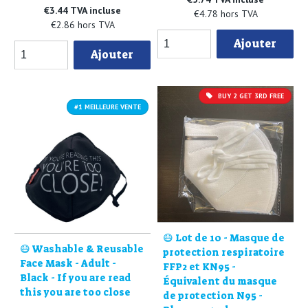
€3.44 TVA incluse
€4.78 hors TVA
€2.86 hors TVA
Ajouter
Ajouter
BUY 2 GET 3RD FREE
#1 MEILLEURE VENTE
😷 Lot de 10 - Masque de
😷 Washable & Reusable
protection respiratoire
Face Mask - Adult -
FFP2 et KN95 -
Black - If you are read
Équivalent du masque
this you are too close
de protection N95 -