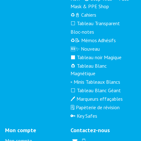
Mask & PPE Shop
♻️📓 Cahiers
⬜ Tableau Transparent
Bloc-notes
♻️📝 Mémos Adhésifs
🆕✨ Nouveau
⬛ Tableau noir Magique
🧲 Tableau Blanc
Magnétique
▫️ Minis Tableaux Blancs
⬜ Tableau Blanc Géant
🖊️ Marqueurs effaçables
🗒️ Papèterie de révision
🔑 Key Safes
Mon compte
Contactez-nous
Mon compte