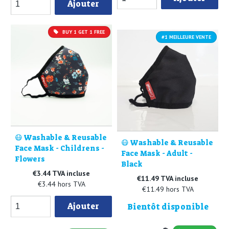
Ajouter
BUY 1 GET 1 FREE
#1 MEILLEURE VENTE
😷 Washable & Reusable
😷 Washable & Reusable
Face Mask - Childrens -
Face Mask - Adult -
Flowers
Black
€3.44 TVA incluse
€11.49 TVA incluse
€3.44 hors TVA
€11.49 hors TVA
Ajouter
Bientôt disponible