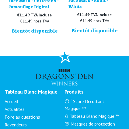
Face Mask - Adult -
Face Mask - Childrens -
White
Camouflage Digital
€11.49 TVA incluse
€11.49 TVA incluse
€11.49 hors TVA
€11.49 hors TVA
Bientôt disponible
Bientôt disponible
Tableau Blanc Magique
Produits
Accueil
😴 Store Occultant
Magique ™
Actualités
♻️ Tableau Blanc Magique ™
Foire au questions
😷 Masques de protection
Revendeurs